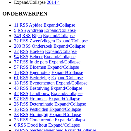
Expand/Collapse
2014
4
ONDERWERPEN
11
RSS
Apidae
Expand/Collapse
5
RSS
Andrena
Expand/Collapse
349
RSS
Bijen
Expand/Collapse
72
RSS
Zweefvliegen
Expand/Collapse
200
RSS
Onderzoek
Expand/Collapse
32
RSS
Boeken
Expand/Collapse
94
RSS
Beheer
Expand/Collapse
77
RSS
In de pers
Expand/Collapse
57
RSS
Bloemen
Expand/Collapse
15
RSS
Bijenhotels
Expand/Collapse
61
RSS
Bedreiging
Expand/Collapse
18
RSS
Evenementen
Expand/Collapse
43
RSS
Bestuiving
Expand/Collapse
42
RSS
Landbouw
Expand/Collapse
97
RSS
Hommels
Expand/Collapse
26
RSS
Determinatie
Expand/Collapse
16
RSS
Pesticiden
Expand/Collapse
38
RSS
Honingbij
Expand/Collapse
23
RSS
Concurrentie
Expand/Collapse
6
RSS
Dood hout
Expand/Collapse
29
RSS
Nestelgelegenheid
Expand/Collapse