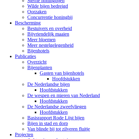
Sterfte honingbijen
Wilde bijen bedreigd
Oorzaken
Concurrentie honingbij
Bescherming
Bestuivers en overheid
Bijvriendelijk maaien
Meer bloemen
Meer nestelgelegenheid
Bijenhotels
Publicaties
Overzicht
Bijenplanten
Gasten van bijenhotels
Hoofdstukken
De Nederlandse bijen
Hoofdstukken
De wespen en mieren van Nederland
Hoofdstukken
De Nederlandse zweefvliegen
Hoofdstukken
Basisrapport Rode Lijst bijen
Bijen in stad en dorp
Van blinde bij tot zilveren fluitje
Projecten