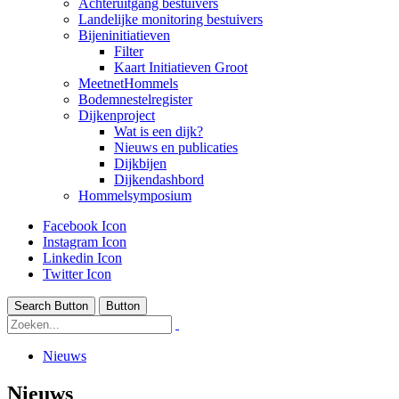
Achteruitgang bestuivers
Landelijke monitoring bestuivers
Bijeninitiatieven
Filter
Kaart Initiatieven Groot
MeetnetHommels
Bodemnestelregister
Dijkenproject
Wat is een dijk?
Nieuws en publicaties
Dijkbijen
Dijkendashbord
Hommelsymposium
Facebook Icon
Instagram Icon
Linkedin Icon
Twitter Icon
Search Button
Button
Nieuws
Nieuws