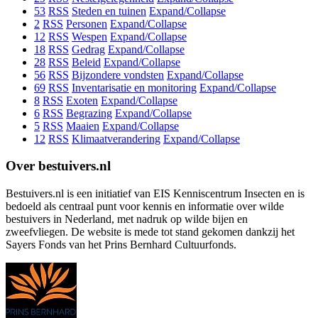
53
RSS
Steden en tuinen
Expand/Collapse
2
RSS
Personen
Expand/Collapse
12
RSS
Wespen
Expand/Collapse
18
RSS
Gedrag
Expand/Collapse
28
RSS
Beleid
Expand/Collapse
56
RSS
Bijzondere vondsten
Expand/Collapse
69
RSS
Inventarisatie en monitoring
Expand/Collapse
8
RSS
Exoten
Expand/Collapse
6
RSS
Begrazing
Expand/Collapse
5
RSS
Maaien
Expand/Collapse
12
RSS
Klimaatverandering
Expand/Collapse
Over bestuivers.nl
Bestuivers.nl is een initiatief van EIS Kenniscentrum Insecten en is
bedoeld als centraal punt voor kennis en informatie over wilde
bestuivers in Nederland, met nadruk op wilde bijen en
zweefvliegen. De website is mede tot stand gekomen dankzij het
Sayers Fonds van het Prins Bernhard Cultuurfonds.