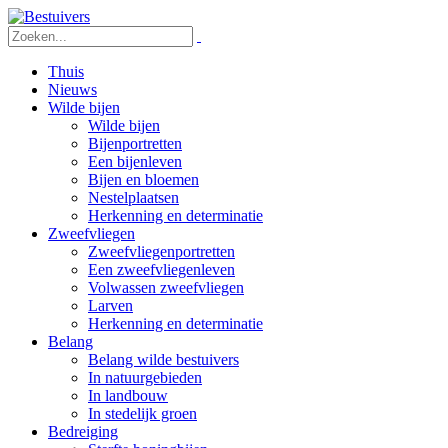
Thuis
Nieuws
Wilde bijen
Wilde bijen
Bijenportretten
Een bijenleven
Bijen en bloemen
Nestelplaatsen
Herkenning en determinatie
Zweefvliegen
Zweefvliegenportretten
Een zweefvliegenleven
Volwassen zweefvliegen
Larven
Herkenning en determinatie
Belang
Belang wilde bestuivers
In natuurgebieden
In landbouw
In stedelijk groen
Bedreiging