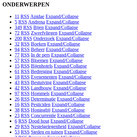
ONDERWERPEN
11
RSS
Apidae
Expand/Collapse
5
RSS
Andrena
Expand/Collapse
349
RSS
Bijen
Expand/Collapse
72
RSS
Zweefvliegen
Expand/Collapse
200
RSS
Onderzoek
Expand/Collapse
32
RSS
Boeken
Expand/Collapse
94
RSS
Beheer
Expand/Collapse
77
RSS
In de pers
Expand/Collapse
57
RSS
Bloemen
Expand/Collapse
15
RSS
Bijenhotels
Expand/Collapse
61
RSS
Bedreiging
Expand/Collapse
18
RSS
Evenementen
Expand/Collapse
43
RSS
Bestuiving
Expand/Collapse
42
RSS
Landbouw
Expand/Collapse
97
RSS
Hommels
Expand/Collapse
26
RSS
Determinatie
Expand/Collapse
16
RSS
Pesticiden
Expand/Collapse
38
RSS
Honingbij
Expand/Collapse
23
RSS
Concurrentie
Expand/Collapse
6
RSS
Dood hout
Expand/Collapse
29
RSS
Nestelgelegenheid
Expand/Collapse
53
RSS
Steden en tuinen
Expand/Collapse