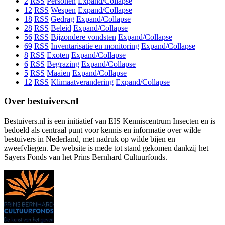
2
RSS
Personen
Expand/Collapse
12
RSS
Wespen
Expand/Collapse
18
RSS
Gedrag
Expand/Collapse
28
RSS
Beleid
Expand/Collapse
56
RSS
Bijzondere vondsten
Expand/Collapse
69
RSS
Inventarisatie en monitoring
Expand/Collapse
8
RSS
Exoten
Expand/Collapse
6
RSS
Begrazing
Expand/Collapse
5
RSS
Maaien
Expand/Collapse
12
RSS
Klimaatverandering
Expand/Collapse
Over bestuivers.nl
Bestuivers.nl is een initiatief van EIS Kenniscentrum Insecten en is
bedoeld als centraal punt voor kennis en informatie over wilde
bestuivers in Nederland, met nadruk op wilde bijen en
zweefvliegen. De website is mede tot stand gekomen dankzij het
Sayers Fonds van het Prins Bernhard Cultuurfonds.