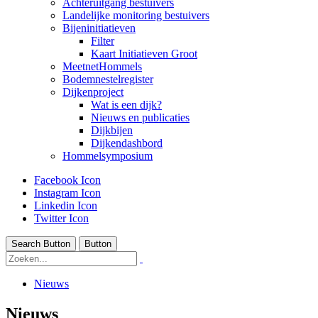
Achteruitgang bestuivers
Landelijke monitoring bestuivers
Bijeninitiatieven
Filter
Kaart Initiatieven Groot
MeetnetHommels
Bodemnestelregister
Dijkenproject
Wat is een dijk?
Nieuws en publicaties
Dijkbijen
Dijkendashbord
Hommelsymposium
Facebook Icon
Instagram Icon
Linkedin Icon
Twitter Icon
Search Button
Button
Nieuws
Nieuws