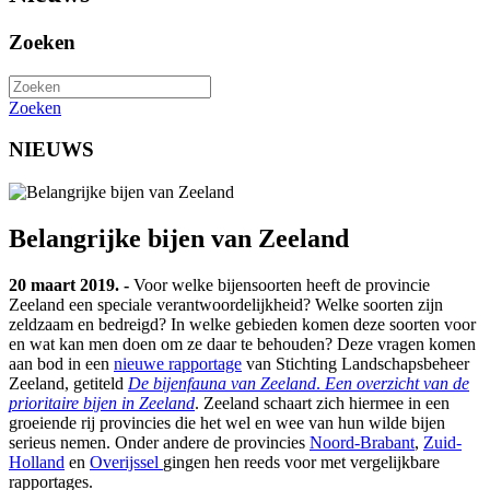
Zoeken
Zoeken
NIEUWS
Belangrijke bijen van Zeeland
20 maart 2019. -
Voor welke bijensoorten heeft de provincie
Zeeland een speciale verantwoordelijkheid? Welke soorten zijn
zeldzaam en bedreigd? In welke gebieden komen deze soorten voor
en wat kan men doen om ze daar te behouden? Deze vragen komen
aan bod in een
nieuwe rapportage
van Stichting Landschapsbeheer
Zeeland, getiteld
De bijenfauna van Zeeland
.
Een overzicht van de
prioritaire bijen in Zeeland
. Zeeland schaart zich hiermee in een
groeiende rij provincies die het wel en wee van hun wilde bijen
serieus nemen. Onder andere de provincies
Noord-Brabant
,
Zuid-
Holland
en
Overijssel
gingen hen reeds voor met vergelijkbare
rapportages.