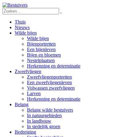
Thuis
Nieuws
Wilde bijen
Wilde bijen
Bijenportretten
Een bijenleven
Bijen en bloemen
Nestelplaatsen
Herkenning en determinatie
Zweefvliegen
Zweefvliegenportretten
Een zweefvliegenleven
Volwassen zweefvliegen
Larven
Herkenning en determinatie
Belang
Belang wilde bestuivers
In natuurgebieden
In landbouw
In stedelijk groen
Bedreiging