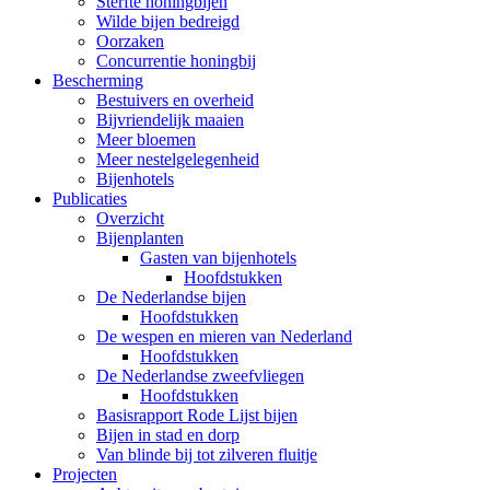
Sterfte honingbijen
Wilde bijen bedreigd
Oorzaken
Concurrentie honingbij
Bescherming
Bestuivers en overheid
Bijvriendelijk maaien
Meer bloemen
Meer nestelgelegenheid
Bijenhotels
Publicaties
Overzicht
Bijenplanten
Gasten van bijenhotels
Hoofdstukken
De Nederlandse bijen
Hoofdstukken
De wespen en mieren van Nederland
Hoofdstukken
De Nederlandse zweefvliegen
Hoofdstukken
Basisrapport Rode Lijst bijen
Bijen in stad en dorp
Van blinde bij tot zilveren fluitje
Projecten