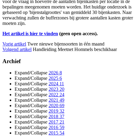
voor de vraag in hoeverre de aantallen bijenkasten per locatie in de
bepalingen meegenomen moeten worden. Het huidige onderzoek is
gebaseerd op 'bijenstalgroottes' van gemiddeld 30 bijenkasten. Naar
verwachting zullen de bufferzones bij grotere aantallen kasten groter
moeten zijn.
Het artikel is hier te vinden
(geen open access).
Vorig artikel
Twee nieuwe bijensoorten in één maand
Volgend artikel
Handleiding Meetnet Hommels beschikbaar
Archief
Expand/Collapse
2026
8
Expand/Collapse
2025
6
Expand/Collapse
2024
11
Expand/Collapse
2023
20
Expand/Collapse
2022
24
Expand/Collapse
2021
49
Expand/Collapse
2020
69
Expand/Collapse
2019
32
Expand/Collapse
2018
37
Expand/Collapse
2017
21
Expand/Collapse
2016
59
Expand/Collapse
2015
54