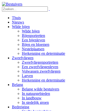
Thuis
Nieuws
Wilde bijen
Wilde bijen
Bijenportretten
Een bijenleven
Bijen en bloemen
Nestelplaatsen
Herkenning en determinatie
Zweefvliegen
Zweefvliegenportretten
Een zweefvliegenleven
Volwassen zweefvliegen
Larven
Herkenning en determinatie
Belang
Belang wilde bestuivers
In natuurgebieden
In landbouw
In stedelijk groen
Bedreiging