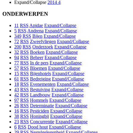
Expand/Collapse
2014
4
ONDERWERPEN
11
RSS
Apidae
Expand/Collapse
5
RSS
Andrena
Expand/Collapse
349
RSS
Bijen
Expand/Collapse
72
RSS
Zweefvliegen
Expand/Collapse
200
RSS
Onderzoek
Expand/Collapse
32
RSS
Boeken
Expand/Collapse
94
RSS
Beheer
Expand/Collapse
77
RSS
In de pers
Expand/Collapse
57
RSS
Bloemen
Expand/Collapse
15
RSS
Bijenhotels
Expand/Collapse
61
RSS
Bedreiging
Expand/Collapse
18
RSS
Evenementen
Expand/Collapse
43
RSS
Bestuiving
Expand/Collapse
42
RSS
Landbouw
Expand/Collapse
97
RSS
Hommels
Expand/Collapse
26
RSS
Determinatie
Expand/Collapse
16
RSS
Pesticiden
Expand/Collapse
38
RSS
Honingbij
Expand/Collapse
23
RSS
Concurrentie
Expand/Collapse
6
RSS
Dood hout
Expand/Collapse
29
RSS
Nestelgelegenheid
Expand/Collapse