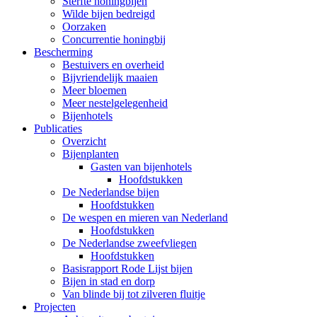
Sterfte honingbijen
Wilde bijen bedreigd
Oorzaken
Concurrentie honingbij
Bescherming
Bestuivers en overheid
Bijvriendelijk maaien
Meer bloemen
Meer nestelgelegenheid
Bijenhotels
Publicaties
Overzicht
Bijenplanten
Gasten van bijenhotels
Hoofdstukken
De Nederlandse bijen
Hoofdstukken
De wespen en mieren van Nederland
Hoofdstukken
De Nederlandse zweefvliegen
Hoofdstukken
Basisrapport Rode Lijst bijen
Bijen in stad en dorp
Van blinde bij tot zilveren fluitje
Projecten