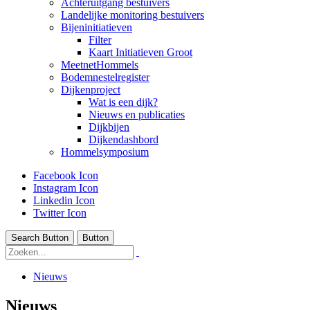
Achteruitgang bestuivers
Landelijke monitoring bestuivers
Bijeninitiatieven
Filter
Kaart Initiatieven Groot
MeetnetHommels
Bodemnestelregister
Dijkenproject
Wat is een dijk?
Nieuws en publicaties
Dijkbijen
Dijkendashbord
Hommelsymposium
Facebook Icon
Instagram Icon
Linkedin Icon
Twitter Icon
Search Button
Button
Nieuws
Nieuws