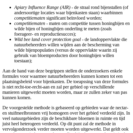
Apiary Influence Range (AIR)
- de straal rond bijenstallen (of
andersoortige locaties waar bijenkasten staan) waarbinnen
competitiematen
significant beïnvloed worden;
competitiematen
- maten om competitie tussen honingbijen en
wilde bijen of honingbijen onderling te meten (zoals
foerageer- en reproductiesucces);
Wild bee land cover protection goal
- de landoppervlakte die
natuurbeheerders willen wijden aan de bescherming van
wilde bijenpopulaties (versus de oppervlakte waarin zij
gebruik van bloemproducten door honingbijen willen
toestaan);
Aan de hand van deze begrippen stellen de onderzoekers enkele
formules voor waarmee natuurbeheerders kunnen komen tot een
plaatsingsbeleid voor bijenkasten. De toeapssing van deze formules
is niet recht-toe-recht-aan en zal per gebied op verschillende
manieren uitgewerkt moeten worden, maar ze zullen zeker van pas
kunnen komen.
De voorgestelde methode is gebaseerd op gebieden waar de nectar-
en stuifmeelbronnen vrij homogeen over het gebied verdeeld zijn. In
veel natuurgebieden zijn de beschikbare bloemen in ruimte en tijd
juist heel heterogeen verdeeld. Op dit punt zal de methode in
vervolgonderzoek verder moeten worden uitgewerkt. Dat geldt ook