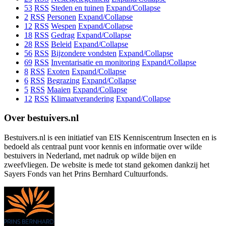
53
RSS
Steden en tuinen
Expand/Collapse
2
RSS
Personen
Expand/Collapse
12
RSS
Wespen
Expand/Collapse
18
RSS
Gedrag
Expand/Collapse
28
RSS
Beleid
Expand/Collapse
56
RSS
Bijzondere vondsten
Expand/Collapse
69
RSS
Inventarisatie en monitoring
Expand/Collapse
8
RSS
Exoten
Expand/Collapse
6
RSS
Begrazing
Expand/Collapse
5
RSS
Maaien
Expand/Collapse
12
RSS
Klimaatverandering
Expand/Collapse
Over bestuivers.nl
Bestuivers.nl is een initiatief van EIS Kenniscentrum Insecten en is
bedoeld als centraal punt voor kennis en informatie over wilde
bestuivers in Nederland, met nadruk op wilde bijen en
zweefvliegen. De website is mede tot stand gekomen dankzij het
Sayers Fonds van het Prins Bernhard Cultuurfonds.