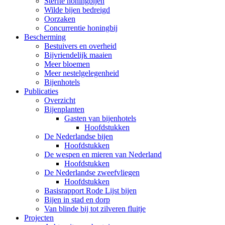
Sterfte honingbijen
Wilde bijen bedreigd
Oorzaken
Concurrentie honingbij
Bescherming
Bestuivers en overheid
Bijvriendelijk maaien
Meer bloemen
Meer nestelgelegenheid
Bijenhotels
Publicaties
Overzicht
Bijenplanten
Gasten van bijenhotels
Hoofdstukken
De Nederlandse bijen
Hoofdstukken
De wespen en mieren van Nederland
Hoofdstukken
De Nederlandse zweefvliegen
Hoofdstukken
Basisrapport Rode Lijst bijen
Bijen in stad en dorp
Van blinde bij tot zilveren fluitje
Projecten