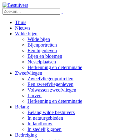
Thuis
Nieuws
Wilde bijen
Wilde bijen
Bijenportretten
Een bijenleven
Bijen en bloemen
Nestelplaatsen
Herkenning en determinatie
Zweefvliegen
Zweefvliegenportretten
Een zweefvliegenleven
Volwassen zweefvliegen
Larven
Herkenning en determinatie
Belang
Belang wilde bestuivers
In natuurgebieden
In landbouw
In stedelijk groen
Bedreiging