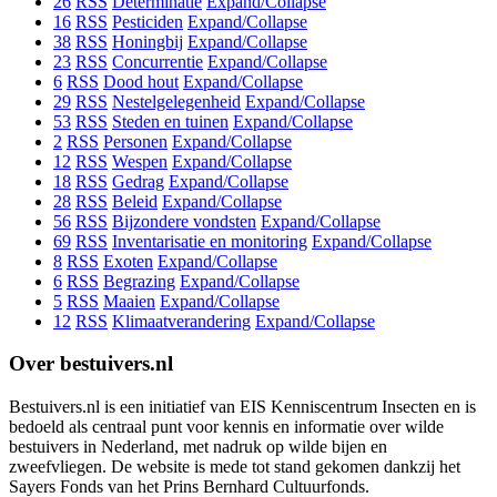
26
RSS
Determinatie
Expand/Collapse
16
RSS
Pesticiden
Expand/Collapse
38
RSS
Honingbij
Expand/Collapse
23
RSS
Concurrentie
Expand/Collapse
6
RSS
Dood hout
Expand/Collapse
29
RSS
Nestelgelegenheid
Expand/Collapse
53
RSS
Steden en tuinen
Expand/Collapse
2
RSS
Personen
Expand/Collapse
12
RSS
Wespen
Expand/Collapse
18
RSS
Gedrag
Expand/Collapse
28
RSS
Beleid
Expand/Collapse
56
RSS
Bijzondere vondsten
Expand/Collapse
69
RSS
Inventarisatie en monitoring
Expand/Collapse
8
RSS
Exoten
Expand/Collapse
6
RSS
Begrazing
Expand/Collapse
5
RSS
Maaien
Expand/Collapse
12
RSS
Klimaatverandering
Expand/Collapse
Over bestuivers.nl
Bestuivers.nl is een initiatief van EIS Kenniscentrum Insecten en is
bedoeld als centraal punt voor kennis en informatie over wilde
bestuivers in Nederland, met nadruk op wilde bijen en
zweefvliegen. De website is mede tot stand gekomen dankzij het
Sayers Fonds van het Prins Bernhard Cultuurfonds.