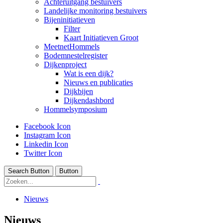
Achteruitgang bestuivers
Landelijke monitoring bestuivers
Bijeninitiatieven
Filter
Kaart Initiatieven Groot
MeetnetHommels
Bodemnestelregister
Dijkenproject
Wat is een dijk?
Nieuws en publicaties
Dijkbijen
Dijkendashbord
Hommelsymposium
Facebook Icon
Instagram Icon
Linkedin Icon
Twitter Icon
Search Button
Button
Nieuws
Nieuws