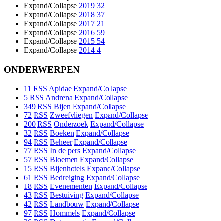
Expand/Collapse
2019
32
Expand/Collapse
2018
37
Expand/Collapse
2017
21
Expand/Collapse
2016
59
Expand/Collapse
2015
54
Expand/Collapse
2014
4
ONDERWERPEN
11
RSS
Apidae
Expand/Collapse
5
RSS
Andrena
Expand/Collapse
349
RSS
Bijen
Expand/Collapse
72
RSS
Zweefvliegen
Expand/Collapse
200
RSS
Onderzoek
Expand/Collapse
32
RSS
Boeken
Expand/Collapse
94
RSS
Beheer
Expand/Collapse
77
RSS
In de pers
Expand/Collapse
57
RSS
Bloemen
Expand/Collapse
15
RSS
Bijenhotels
Expand/Collapse
61
RSS
Bedreiging
Expand/Collapse
18
RSS
Evenementen
Expand/Collapse
43
RSS
Bestuiving
Expand/Collapse
42
RSS
Landbouw
Expand/Collapse
97
RSS
Hommels
Expand/Collapse