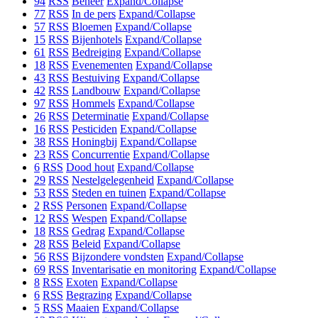
94
RSS
Beheer
Expand/Collapse
77
RSS
In de pers
Expand/Collapse
57
RSS
Bloemen
Expand/Collapse
15
RSS
Bijenhotels
Expand/Collapse
61
RSS
Bedreiging
Expand/Collapse
18
RSS
Evenementen
Expand/Collapse
43
RSS
Bestuiving
Expand/Collapse
42
RSS
Landbouw
Expand/Collapse
97
RSS
Hommels
Expand/Collapse
26
RSS
Determinatie
Expand/Collapse
16
RSS
Pesticiden
Expand/Collapse
38
RSS
Honingbij
Expand/Collapse
23
RSS
Concurrentie
Expand/Collapse
6
RSS
Dood hout
Expand/Collapse
29
RSS
Nestelgelegenheid
Expand/Collapse
53
RSS
Steden en tuinen
Expand/Collapse
2
RSS
Personen
Expand/Collapse
12
RSS
Wespen
Expand/Collapse
18
RSS
Gedrag
Expand/Collapse
28
RSS
Beleid
Expand/Collapse
56
RSS
Bijzondere vondsten
Expand/Collapse
69
RSS
Inventarisatie en monitoring
Expand/Collapse
8
RSS
Exoten
Expand/Collapse
6
RSS
Begrazing
Expand/Collapse
5
RSS
Maaien
Expand/Collapse