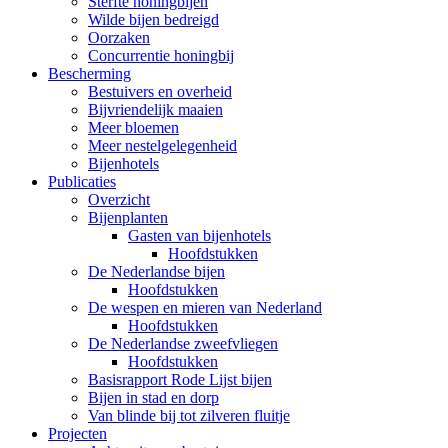
Sterfte honingbijen
Wilde bijen bedreigd
Oorzaken
Concurrentie honingbij
Bescherming
Bestuivers en overheid
Bijvriendelijk maaien
Meer bloemen
Meer nestelgelegenheid
Bijenhotels
Publicaties
Overzicht
Bijenplanten
Gasten van bijenhotels
Hoofdstukken
De Nederlandse bijen
Hoofdstukken
De wespen en mieren van Nederland
Hoofdstukken
De Nederlandse zweefvliegen
Hoofdstukken
Basisrapport Rode Lijst bijen
Bijen in stad en dorp
Van blinde bij tot zilveren fluitje
Projecten