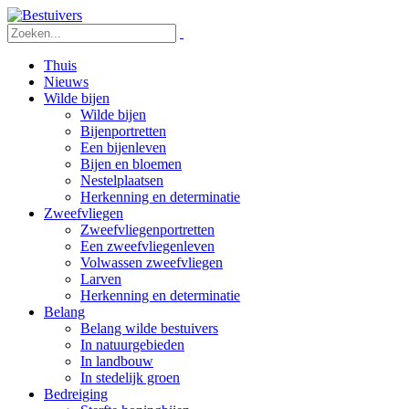
Thuis
Nieuws
Wilde bijen
Wilde bijen
Bijenportretten
Een bijenleven
Bijen en bloemen
Nestelplaatsen
Herkenning en determinatie
Zweefvliegen
Zweefvliegenportretten
Een zweefvliegenleven
Volwassen zweefvliegen
Larven
Herkenning en determinatie
Belang
Belang wilde bestuivers
In natuurgebieden
In landbouw
In stedelijk groen
Bedreiging