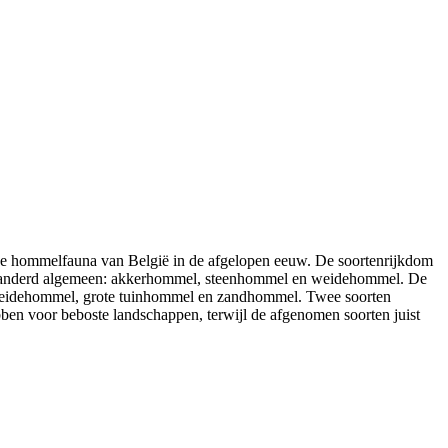
de hommelfauna van België in de afgelopen eeuw. De soortenrijkdom
 onveranderd algemeen: akkerhommel, steenhommel en weidehommel. De
l, heidehommel, grote tuinhommel en zandhommel. Twee soorten
n voor beboste landschappen, terwijl de afgenomen soorten juist