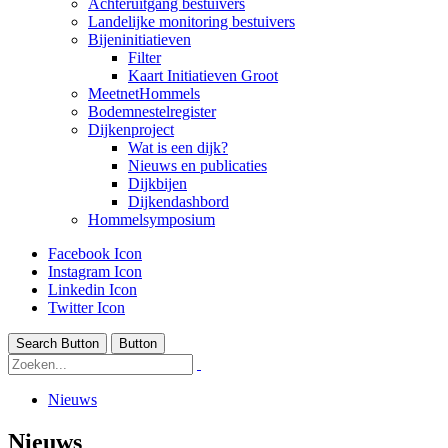
Achteruitgang bestuivers
Landelijke monitoring bestuivers
Bijeninitiatieven
Filter
Kaart Initiatieven Groot
MeetnetHommels
Bodemnestelregister
Dijkenproject
Wat is een dijk?
Nieuws en publicaties
Dijkbijen
Dijkendashbord
Hommelsymposium
Facebook Icon
Instagram Icon
Linkedin Icon
Twitter Icon
Search Button
Button
Nieuws
Nieuws