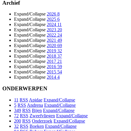
Archief
Expand/Collapse
2026
8
Expand/Collapse
2025
6
Expand/Collapse
2024
11
Expand/Collapse
2023
20
Expand/Collapse
2022
24
Expand/Collapse
2021
49
Expand/Collapse
2020
69
Expand/Collapse
2019
32
Expand/Collapse
2018
37
Expand/Collapse
2017
21
Expand/Collapse
2016
59
Expand/Collapse
2015
54
Expand/Collapse
2014
4
ONDERWERPEN
11
RSS
Apidae
Expand/Collapse
5
RSS
Andrena
Expand/Collapse
349
RSS
Bijen
Expand/Collapse
72
RSS
Zweefvliegen
Expand/Collapse
200
RSS
Onderzoek
Expand/Collapse
32
RSS
Boeken
Expand/Collapse