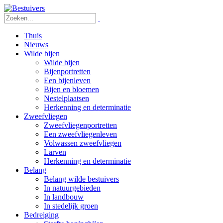
Thuis
Nieuws
Wilde bijen
Wilde bijen
Bijenportretten
Een bijenleven
Bijen en bloemen
Nestelplaatsen
Herkenning en determinatie
Zweefvliegen
Zweefvliegenportretten
Een zweefvliegenleven
Volwassen zweefvliegen
Larven
Herkenning en determinatie
Belang
Belang wilde bestuivers
In natuurgebieden
In landbouw
In stedelijk groen
Bedreiging