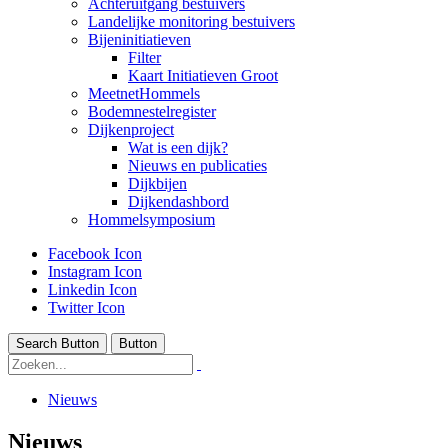
Achteruitgang bestuivers
Landelijke monitoring bestuivers
Bijeninitiatieven
Filter
Kaart Initiatieven Groot
MeetnetHommels
Bodemnestelregister
Dijkenproject
Wat is een dijk?
Nieuws en publicaties
Dijkbijen
Dijkendashbord
Hommelsymposium
Facebook Icon
Instagram Icon
Linkedin Icon
Twitter Icon
Search Button
Button
Nieuws
Nieuws