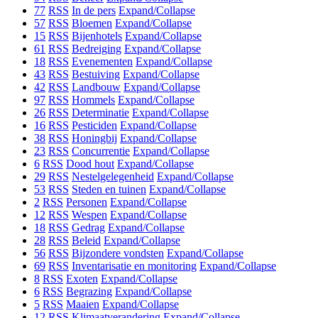
77
RSS
In de pers
Expand/Collapse
57
RSS
Bloemen
Expand/Collapse
15
RSS
Bijenhotels
Expand/Collapse
61
RSS
Bedreiging
Expand/Collapse
18
RSS
Evenementen
Expand/Collapse
43
RSS
Bestuiving
Expand/Collapse
42
RSS
Landbouw
Expand/Collapse
97
RSS
Hommels
Expand/Collapse
26
RSS
Determinatie
Expand/Collapse
16
RSS
Pesticiden
Expand/Collapse
38
RSS
Honingbij
Expand/Collapse
23
RSS
Concurrentie
Expand/Collapse
6
RSS
Dood hout
Expand/Collapse
29
RSS
Nestelgelegenheid
Expand/Collapse
53
RSS
Steden en tuinen
Expand/Collapse
2
RSS
Personen
Expand/Collapse
12
RSS
Wespen
Expand/Collapse
18
RSS
Gedrag
Expand/Collapse
28
RSS
Beleid
Expand/Collapse
56
RSS
Bijzondere vondsten
Expand/Collapse
69
RSS
Inventarisatie en monitoring
Expand/Collapse
8
RSS
Exoten
Expand/Collapse
6
RSS
Begrazing
Expand/Collapse
5
RSS
Maaien
Expand/Collapse
12
RSS
Klimaatverandering
Expand/Collapse