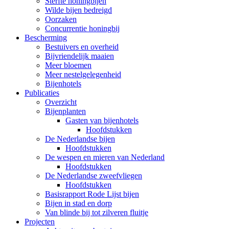
Sterfte honingbijen
Wilde bijen bedreigd
Oorzaken
Concurrentie honingbij
Bescherming
Bestuivers en overheid
Bijvriendelijk maaien
Meer bloemen
Meer nestelgelegenheid
Bijenhotels
Publicaties
Overzicht
Bijenplanten
Gasten van bijenhotels
Hoofdstukken
De Nederlandse bijen
Hoofdstukken
De wespen en mieren van Nederland
Hoofdstukken
De Nederlandse zweefvliegen
Hoofdstukken
Basisrapport Rode Lijst bijen
Bijen in stad en dorp
Van blinde bij tot zilveren fluitje
Projecten