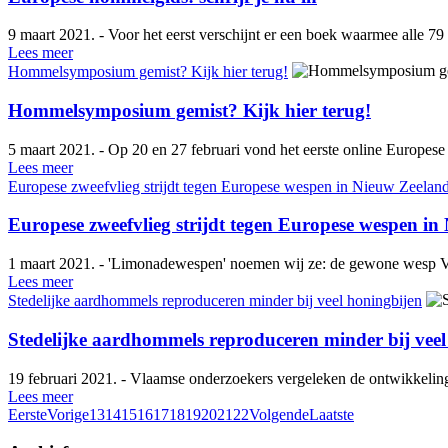
9 maart 2021. - Voor het eerst verschijnt er een boek waarmee alle
Lees meer
Hommelsymposium gemist? Kijk hier terug!
Hommelsymposium gemist? Kijk hier terug!
5 maart 2021. - Op 20 en 27 februari vond het eerste online Europes
Lees meer
Europese zweefvlieg strijdt tegen Europese wespen in Nieuw Zeelan
Europese zweefvlieg strijdt tegen Europese wespen i
1 maart 2021. - 'Limonadewespen' noemen wij ze: de gewone wesp Ve
Lees meer
Stedelijke aardhommels reproduceren minder bij veel honingbijen
Stedelijke aardhommels reproduceren minder bij veel
19 februari 2021. - Vlaamse onderzoekers vergeleken de ontwikkeling
Lees meer
Eerste
Vorige
13
14
15
16
17
18
19
20
21
22
Volgende
Laatste