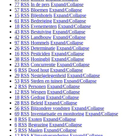
77
RSS
In de pers
Expand/Collapse
57
RSS
Bloemen
Expand/Collapse
15
RSS
Bijenhotels
Expand/Collapse
61
RSS
Bedreiging
Expand/Collapse
18
RSS
Evenementen
Expand/Collapse
43
RSS
Bestuiving
Expand/Collapse
42
RSS
Landbouw
Expand/Collapse
97
RSS
Hommels
Expand/Collapse
26
RSS
Determinatie
Expand/Collapse
16
RSS
Pesticiden
Expand/Collapse
38
RSS
Honingbij
Expand/Collapse
23
RSS
Concurrentie
Expand/Collapse
6
RSS
Dood hout
Expand/Collapse
29
RSS
Nestelgelegenheid
Expand/Collapse
53
RSS
Steden en tuinen
Expand/Collapse
2
RSS
Personen
Expand/Collapse
12
RSS
Wespen
Expand/Collapse
18
RSS
Gedrag
Expand/Collapse
28
RSS
Beleid
Expand/Collapse
56
RSS
Bijzondere vondsten
Expand/Collapse
69
RSS
Inventarisatie en monitoring
Expand/Collapse
8
RSS
Exoten
Expand/Collapse
6
RSS
Begrazing
Expand/Collapse
5
RSS
Maaien
Expand/Collapse
12
RSS
Klimaatverandering
Expand/Collapse