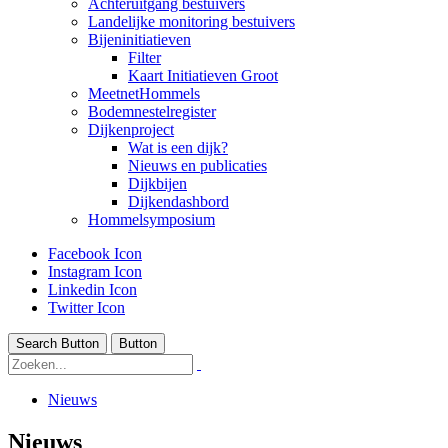
Achteruitgang bestuivers
Landelijke monitoring bestuivers
Bijeninitiatieven
Filter
Kaart Initiatieven Groot
MeetnetHommels
Bodemnestelregister
Dijkenproject
Wat is een dijk?
Nieuws en publicaties
Dijkbijen
Dijkendashbord
Hommelsymposium
Facebook Icon
Instagram Icon
Linkedin Icon
Twitter Icon
Search Button
Button
Nieuws
Nieuws