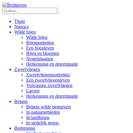
Thuis
Nieuws
Wilde bijen
Wilde bijen
Bijenportretten
Een bijenleven
Bijen en bloemen
Nestelplaatsen
Herkenning en determinatie
Zweefvliegen
Zweefvliegenportretten
Een zweefvliegenleven
Volwassen zweefvliegen
Larven
Herkenning en determinatie
Belang
Belang wilde bestuivers
In natuurgebieden
In landbouw
In stedelijk groen
Bedreiging