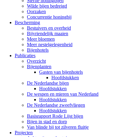
Sterfte honingbijen
Wilde bijen bedreigd
Oorzaken
Concurrentie honingbij
Bescherming
Bestuivers en overheid
Bijvriendelijk maaien
Meer bloemen
Meer nestelgelegenheid
Bijenhotels
Publicaties
Overzicht
Bijenplanten
Gasten van bijenhotels
Hoofdstukken
De Nederlandse bijen
Hoofdstukken
De wespen en mieren van Nederland
Hoofdstukken
De Nederlandse zweefvliegen
Hoofdstukken
Basisrapport Rode Lijst bijen
Bijen in stad en dorp
Van blinde bij tot zilveren fluitje
Projecten