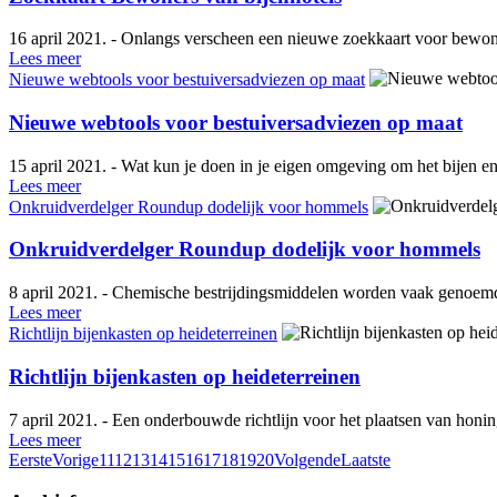
16 april 2021. - Onlangs verscheen een nieuwe zoekkaart voor bewone
Lees meer
Nieuwe webtools voor bestuiversadviezen op maat
Nieuwe webtools voor bestuiversadviezen op maat
15 april 2021. - Wat kun je doen in je eigen omgeving om het bijen 
Lees meer
Onkruidverdelger Roundup dodelijk voor hommels
Onkruidverdelger Roundup dodelijk voor hommels
8 april 2021. - Chemische bestrijdingsmiddelen worden vaak genoemd al
Lees meer
Richtlijn bijenkasten op heideterreinen
Richtlijn bijenkasten op heideterreinen
7 april 2021. - Een onderbouwde richtlijn voor het plaatsen van honi
Lees meer
Eerste
Vorige
11
12
13
14
15
16
17
18
19
20
Volgende
Laatste