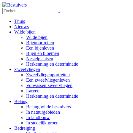
Thuis
Nieuws
Wilde bijen
Wilde bijen
Bijenportretten
Een bijenleven
Bijen en bloemen
Nestelplaatsen
Herkenning en determinatie
Zweefvliegen
Zweefvliegenportretten
Een zweefvliegenleven
Volwassen zweefvliegen
Larven
Herkenning en determinatie
Belang
Belang wilde bestuivers
In natuurgebieden
In landbouw
In stedelijk groen
Bedreiging