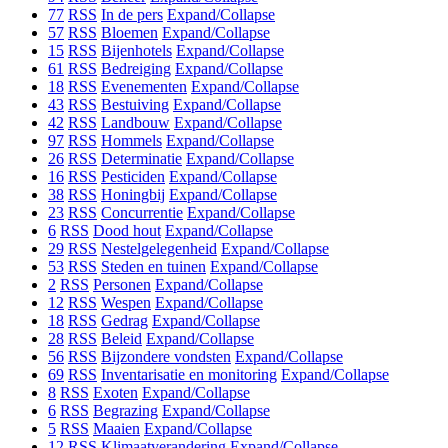
77
RSS
In de pers
Expand/Collapse
57
RSS
Bloemen
Expand/Collapse
15
RSS
Bijenhotels
Expand/Collapse
61
RSS
Bedreiging
Expand/Collapse
18
RSS
Evenementen
Expand/Collapse
43
RSS
Bestuiving
Expand/Collapse
42
RSS
Landbouw
Expand/Collapse
97
RSS
Hommels
Expand/Collapse
26
RSS
Determinatie
Expand/Collapse
16
RSS
Pesticiden
Expand/Collapse
38
RSS
Honingbij
Expand/Collapse
23
RSS
Concurrentie
Expand/Collapse
6
RSS
Dood hout
Expand/Collapse
29
RSS
Nestelgelegenheid
Expand/Collapse
53
RSS
Steden en tuinen
Expand/Collapse
2
RSS
Personen
Expand/Collapse
12
RSS
Wespen
Expand/Collapse
18
RSS
Gedrag
Expand/Collapse
28
RSS
Beleid
Expand/Collapse
56
RSS
Bijzondere vondsten
Expand/Collapse
69
RSS
Inventarisatie en monitoring
Expand/Collapse
8
RSS
Exoten
Expand/Collapse
6
RSS
Begrazing
Expand/Collapse
5
RSS
Maaien
Expand/Collapse
12
RSS
Klimaatverandering
Expand/Collapse