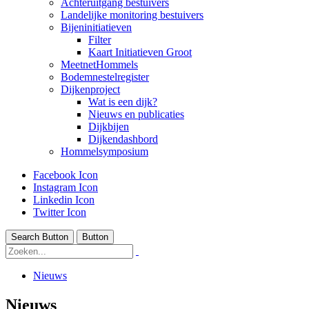
Achteruitgang bestuivers
Landelijke monitoring bestuivers
Bijeninitiatieven
Filter
Kaart Initiatieven Groot
MeetnetHommels
Bodemnestelregister
Dijkenproject
Wat is een dijk?
Nieuws en publicaties
Dijkbijen
Dijkendashbord
Hommelsymposium
Facebook Icon
Instagram Icon
Linkedin Icon
Twitter Icon
Search Button
Button
Nieuws
Nieuws