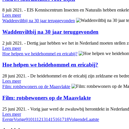
8 juli 2021. - EIS Kenniscentrum Insecten en Naturalis hebben enkele 
Lees meer
Waddenviltbij na 30 jaar teruggevonden
Waddenviltbij na 30 jaar teruggevonden
2 juli 2021. - Dertig jaar hebben we het in Nederland moeten stellen 
Lees meer
Hoe helpen we heidehommel en ericabij?
Hoe helpen we heidehommel en ericabij?
28 juni 2021. - De heidehommel en de ericabij zijn zeldzame en bedr
Lees meer
Film: rotsbewoners op de Maasvlakte
Film: rotsbewoners op de Maasvlakte
25 juni 2021. - Vorig jaar werd de zwaluwbij herontdekt in Nederland
Lees meer
Eerste
Vorige
9
10
11
12
13
14
15
16
17
18
Volgende
Laatste