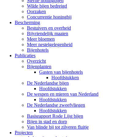
Sterfte honingbijen
Wilde bijen bedreigd
Oorzaken
Concurrentie honingbij
Bescherming
Bestuivers en overheid
Bijvriendelijk maaien
Meer bloemen
Meer nestelgelegenheid
Bijenhotels
Publicaties
Overzicht
Bijenplanten
Gasten van bijenhotels
Hoofdstukken
De Nederlandse bijen
Hoofdstukken
De wespen en mieren van Nederland
Hoofdstukken
De Nederlandse zweefvliegen
Hoofdstukken
Basisrapport Rode Lijst bijen
Bijen in stad en dorp
Van blinde bij tot zilveren fluitje
Projecten