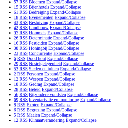
57
RSS
Bloemen
Expand/Collapse
15
RSS
Bijenhotels
Expand/Collapse
61
RSS
Bedreiging
Expand/Collapse
18
RSS
Evenementen
Expand/Collapse
43
RSS
Bestuiving
Expand/Collapse
42
RSS
Landbouw
Expand/Collapse
97
RSS
Hommels
Expand/Collapse
26
RSS
Determinatie
Expand/Collapse
16
RSS
Pesticiden
Expand/Collapse
38
RSS
Honingbij
Expand/Collapse
23
RSS
Concurrentie
Expand/Collapse
6
RSS
Dood hout
Expand/Collapse
29
RSS
Nestelgelegenheid
Expand/Collapse
53
RSS
Steden en tuinen
Expand/Collapse
2
RSS
Personen
Expand/Collapse
12
RSS
Wespen
Expand/Collapse
18
RSS
Gedrag
Expand/Collapse
28
RSS
Beleid
Expand/Collapse
56
RSS
Bijzondere vondsten
Expand/Collapse
69
RSS
Inventarisatie en monitoring
Expand/Collapse
8
RSS
Exoten
Expand/Collapse
6
RSS
Begrazing
Expand/Collapse
5
RSS
Maaien
Expand/Collapse
12
RSS
Klimaatverandering
Expand/Collapse