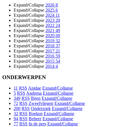
Expand/Collapse
2026
8
Expand/Collapse
2025
6
Expand/Collapse
2024
11
Expand/Collapse
2023
20
Expand/Collapse
2022
24
Expand/Collapse
2021
49
Expand/Collapse
2020
69
Expand/Collapse
2019
32
Expand/Collapse
2018
37
Expand/Collapse
2017
21
Expand/Collapse
2016
59
Expand/Collapse
2015
54
Expand/Collapse
2014
4
ONDERWERPEN
11
RSS
Apidae
Expand/Collapse
5
RSS
Andrena
Expand/Collapse
349
RSS
Bijen
Expand/Collapse
72
RSS
Zweefvliegen
Expand/Collapse
200
RSS
Onderzoek
Expand/Collapse
32
RSS
Boeken
Expand/Collapse
94
RSS
Beheer
Expand/Collapse
77
RSS
In de pers
Expand/Collapse