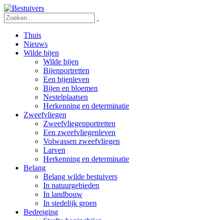
Thuis
Nieuws
Wilde bijen
Wilde bijen
Bijenportretten
Een bijenleven
Bijen en bloemen
Nestelplaatsen
Herkenning en determinatie
Zweefvliegen
Zweefvliegenportretten
Een zweefvliegenleven
Volwassen zweefvliegen
Larven
Herkenning en determinatie
Belang
Belang wilde bestuivers
In natuurgebieden
In landbouw
In stedelijk groen
Bedreiging