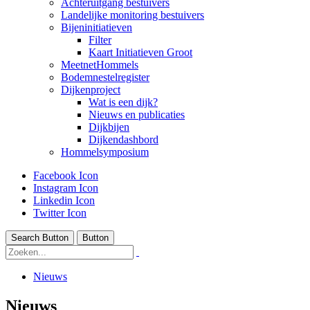
Achteruitgang bestuivers
Landelijke monitoring bestuivers
Bijeninitiatieven
Filter
Kaart Initiatieven Groot
MeetnetHommels
Bodemnestelregister
Dijkenproject
Wat is een dijk?
Nieuws en publicaties
Dijkbijen
Dijkendashbord
Hommelsymposium
Facebook Icon
Instagram Icon
Linkedin Icon
Twitter Icon
Search Button
Button
Nieuws
Nieuws