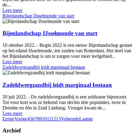
de...
Lees meer
Bijenlandschap IJsselmonde van start
Bijenlandschap IJsselmonde van start
10 oktober 2022. - Begin 2022 is een nieuw Bijenlandschap gestart
op het eiland IJsselmonde, ten zuiden van Rotterdam. Het doel van
het Bijenlandschap is om te zorgen voor meer leefgebied...
Lees meer
Zadeldwergzandbij leidt marginaal bestaan
Zadeldwergzandbij leidt marginaal bestaan
20 juli 2022. - De zadeldwergzandbij is een zeldzame bijensoort.
Tot voor kort was ze bekend van slechts drie populaties, twee in
Drenthe en één in Zuid Limburg. Vroeger kwam de...
Lees meer
Eerste
Vorige
4
5
6
7
8
9
10
11
12
13
Volgende
Laatste
Archief