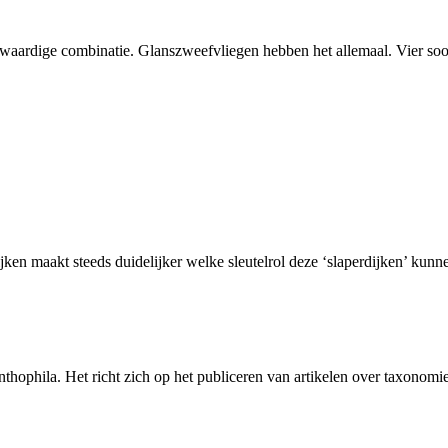
ardige combinatie. Glanszweefvliegen hebben het allemaal. Vier soorte
n maakt steeds duidelijker welke sleutelrol deze ‘slaperdijken’ kunnen
Anthophila. Het richt zich op het publiceren van artikelen over taxonomi