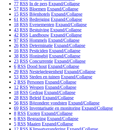
77
RSS
In de pers
Expand/Collapse
57
RSS
Bloemen
Expand/Collapse
15
RSS
Bijenhotels
Expand/Collapse
61
RSS
Bedreiging
Expand/Collapse
18
RSS
Evenementen
Expand/Collapse
43
RSS
Bestuiving
Expand/Collapse
42
RSS
Landbouw
Expand/Collapse
97
RSS
Hommels
Expand/Collapse
26
RSS
Determinatie
Expand/Collapse
16
RSS
Pesticiden
Expand/Collapse
38
RSS
Honingbij
Expand/Collapse
23
RSS
Concurrentie
Expand/Collapse
6
RSS
Dood hout
Expand/Collapse
29
RSS
Nestelgelegenheid
Expand/Collapse
53
RSS
Steden en tuinen
Expand/Collapse
2
RSS
Personen
Expand/Collapse
12
RSS
Wespen
Expand/Collapse
18
RSS
Gedrag
Expand/Collapse
28
RSS
Beleid
Expand/Collapse
56
RSS
Bijzondere vondsten
Expand/Collapse
69
RSS
Inventarisatie en monitoring
Expand/Collapse
8
RSS
Exoten
Expand/Collapse
6
RSS
Begrazing
Expand/Collapse
5
RSS
Maaien
Expand/Collapse
12
RSS
Klimaatverandering
Expand/Collapse