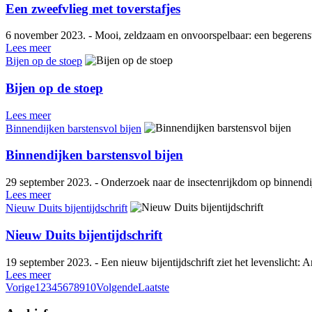
Een zweefvlieg met toverstafjes
6 november 2023. - Mooi, zeldzaam en onvoorspelbaar: een begerenswa
Lees meer
Bijen op de stoep
Bijen op de stoep
Lees meer
Binnendijken barstensvol bijen
Binnendijken barstensvol bijen
29 september 2023. - Onderzoek naar de insectenrijkdom op binnendijke
Lees meer
Nieuw Duits bijentijdschrift
Nieuw Duits bijentijdschrift
19 september 2023. - Een nieuw bijentijdschrift ziet het levenslicht: 
Lees meer
Vorige
1
2
3
4
5
6
7
8
9
10
Volgende
Laatste