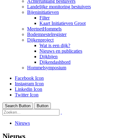
Achteruitgang bestuivers
Landelijke monitoring bestuivers
Bijeninitiatieven
Filter
Kaart Initiatieven Groot
MeetnetHommels
Bodemnestelregister
Dijkenproject
Wat is een dijk?
Nieuws en publicaties
Dijkbijen
Dijkendashbord
Hommelsymposium
Facebook Icon
Instagram Icon
Linkedin Icon
Twitter Icon
Search Button
Button
Nieuws
Nieuws