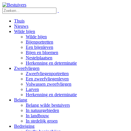
Thuis
Nieuws
Wilde bijen
Wilde bijen
Bijenportretten
Een bijenleven
Bijen en bloemen
Nestelplaatsen
Herkenning en determinatie
Zweefvliegen
Zweefvliegenportretten
Een zweefvliegenleven
Volwassen zweefvliegen
Larven
Herkenning en determinatie
Belang
Belang wilde bestuivers
In natuurgebieden
In landbouw
In stedelijk groen
Bedreiging