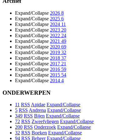
Archief
Expand/Collapse
2026
8
Expand/Collapse
2025
6
Expand/Collapse
2024
11
Expand/Collapse
2023
20
Expand/Collapse
2022
24
Expand/Collapse
2021
49
Expand/Collapse
2020
69
Expand/Collapse
2019
32
Expand/Collapse
2018
37
Expand/Collapse
2017
21
Expand/Collapse
2016
59
Expand/Collapse
2015
54
Expand/Collapse
2014
4
ONDERWERPEN
11
RSS
Apidae
Expand/Collapse
5
RSS
Andrena
Expand/Collapse
349
RSS
Bijen
Expand/Collapse
72
RSS
Zweefvliegen
Expand/Collapse
200
RSS
Onderzoek
Expand/Collapse
32
RSS
Boeken
Expand/Collapse
94
RSS
Beheer
Expand/Collapse