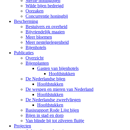
Sterfte honingbijen
Wilde bijen bedreigd
Oorzaken
Concurrentie honingbij
Bescherming
Bestuivers en overheid
Bijvriendelijk maaien
Meer bloemen
Meer nestelgelegenheid
Bijenhotels
Publicaties
Overzicht
Bijenplanten
Gasten van bijenhotels
Hoofdstukken
De Nederlandse bijen
Hoofdstukken
De wespen en mieren van Nederland
Hoofdstukken
De Nederlandse zweefvliegen
Hoofdstukken
Basisrapport Rode Lijst bijen
Bijen in stad en dorp
Van blinde bij tot zilveren fluitje
Projecten