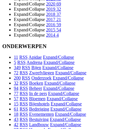
Expand/Collapse
2020
69
Expand/Collapse
2019
32
Expand/Collapse
2018
37
Expand/Collapse
2017
21
Expand/Collapse
2016
59
Expand/Collapse
2015
54
Expand/Collapse
2014
4
ONDERWERPEN
11
RSS
Apidae
Expand/Collapse
5
RSS
Andrena
Expand/Collapse
349
RSS
Bijen
Expand/Collapse
72
RSS
Zweefvliegen
Expand/Collapse
200
RSS
Onderzoek
Expand/Collapse
32
RSS
Boeken
Expand/Collapse
94
RSS
Beheer
Expand/Collapse
77
RSS
In de pers
Expand/Collapse
57
RSS
Bloemen
Expand/Collapse
15
RSS
Bijenhotels
Expand/Collapse
61
RSS
Bedreiging
Expand/Collapse
18
RSS
Evenementen
Expand/Collapse
43
RSS
Bestuiving
Expand/Collapse
42
RSS
Landbouw
Expand/Collapse