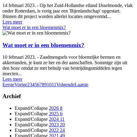
14 februari 2023. - Op het Zuid-Hollandse eiland IJsselmonde, vlak
onder Rotterdam, is vorig jaar een 'Bijenlandschap' opgestart.
Binnen dit project worden allerlei locaties omgevormd...
Lees meer
Wat moet er in een bloemenmix?
Wat moet er in een bloemenmix?
10 februari 2023. - Zaadmengsels voor bloemrijke bermen en
akkerranden, je kunt ze her en der aanschaffen. Sommige zijn uit
den boze omdat ze met behulp van bestrijdingsmiddelen tegen
insecten...
Lees meer
Eerste
Vorige
2
3
4
5
6
7
8
9
10
11
Volgende
Laatste
Archief
Expand/Collapse
2026
8
Expand/Collapse
2025
6
Expand/Collapse
2024
11
Expand/Collapse
2023
20
Expand/Collapse
2022
24
Expand/Collapse
2021
49