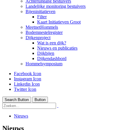
Achteruitgang bestuivers
Landelijke monitoring bestuivers
Bijeninitiatieven
Filter
Kaart Initiatieven Groot
MeetnetHommels
Bodemnestelregister
Dijkenproject
Wat is een dijk?
Nieuws en publicaties
Dijkbijen
Dijkendashbord
Hommelsymposium
Facebook Icon
Instagram Icon
Linkedin Icon
Twitter Icon
Search Button
Button
Nieuws
Nieuws