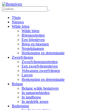
Thuis
Nieuws
Wilde bijen
Wilde bijen
Bijenportretten
Een bijenleven
Bijen en bloemen
Nestelplaatsen
Herkenning en determinatie
Zweefvliegen
Zweefvliegenportretten
Een zweefvliegenleven
Volwassen zweefvliegen
Larven
Herkenning en determinatie
Belang
Belang wilde bestuivers
In natuurgebieden
In landbouw
In stedelijk groen
Bedreiging