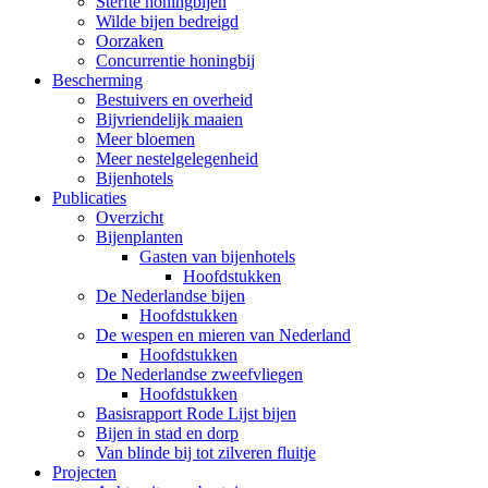
Sterfte honingbijen
Wilde bijen bedreigd
Oorzaken
Concurrentie honingbij
Bescherming
Bestuivers en overheid
Bijvriendelijk maaien
Meer bloemen
Meer nestelgelegenheid
Bijenhotels
Publicaties
Overzicht
Bijenplanten
Gasten van bijenhotels
Hoofdstukken
De Nederlandse bijen
Hoofdstukken
De wespen en mieren van Nederland
Hoofdstukken
De Nederlandse zweefvliegen
Hoofdstukken
Basisrapport Rode Lijst bijen
Bijen in stad en dorp
Van blinde bij tot zilveren fluitje
Projecten