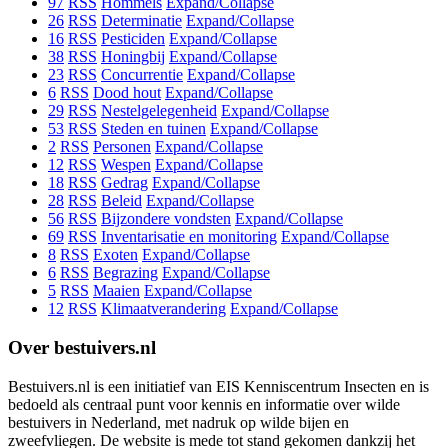
97
RSS
Hommels
Expand/Collapse
26
RSS
Determinatie
Expand/Collapse
16
RSS
Pesticiden
Expand/Collapse
38
RSS
Honingbij
Expand/Collapse
23
RSS
Concurrentie
Expand/Collapse
6
RSS
Dood hout
Expand/Collapse
29
RSS
Nestelgelegenheid
Expand/Collapse
53
RSS
Steden en tuinen
Expand/Collapse
2
RSS
Personen
Expand/Collapse
12
RSS
Wespen
Expand/Collapse
18
RSS
Gedrag
Expand/Collapse
28
RSS
Beleid
Expand/Collapse
56
RSS
Bijzondere vondsten
Expand/Collapse
69
RSS
Inventarisatie en monitoring
Expand/Collapse
8
RSS
Exoten
Expand/Collapse
6
RSS
Begrazing
Expand/Collapse
5
RSS
Maaien
Expand/Collapse
12
RSS
Klimaatverandering
Expand/Collapse
Over bestuivers.nl
Bestuivers.nl is een initiatief van EIS Kenniscentrum Insecten en is
bedoeld als centraal punt voor kennis en informatie over wilde
bestuivers in Nederland, met nadruk op wilde bijen en
zweefvliegen. De website is mede tot stand gekomen dankzij het