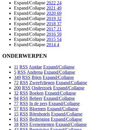
Expand/Collapse
2022
24
Expand/Collapse
2021
49
Expand/Collapse
2020
69
Expand/Collapse
2019
32
Expand/Collapse
2018
37
Expand/Collapse
2017
21
Expand/Collapse
2016
59
Expand/Collapse
2015
54
Expand/Collapse
2014
4
ONDERWERPEN
11
RSS
Apidae
Expand/Collapse
5
RSS
Andrena
Expand/Collapse
349
RSS
Bijen
Expand/Collapse
72
RSS
Zweefvliegen
Expand/Collapse
200
RSS
Onderzoek
Expand/Collapse
32
RSS
Boeken
Expand/Collapse
94
RSS
Beheer
Expand/Collapse
77
RSS
In de pers
Expand/Collapse
57
RSS
Bloemen
Expand/Collapse
15
RSS
Bijenhotels
Expand/Collapse
61
RSS
Bedreiging
Expand/Collapse
18
RSS
Evenementen
Expand/Collapse
43
RSS
Bestuiving
Expand/Collapse