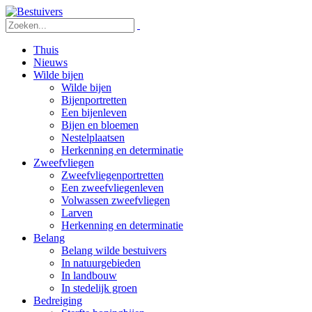
Thuis
Nieuws
Wilde bijen
Wilde bijen
Bijenportretten
Een bijenleven
Bijen en bloemen
Nestelplaatsen
Herkenning en determinatie
Zweefvliegen
Zweefvliegenportretten
Een zweefvliegenleven
Volwassen zweefvliegen
Larven
Herkenning en determinatie
Belang
Belang wilde bestuivers
In natuurgebieden
In landbouw
In stedelijk groen
Bedreiging