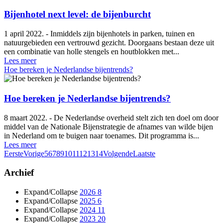
Bijenhotel next level: de bijenburcht
1 april 2022. - Inmiddels zijn bijenhotels in parken, tuinen en
natuurgebieden een vertrouwd gezicht. Doorgaans bestaan deze uit
een combinatie van holle stengels en houtblokken met...
Lees meer
Hoe bereken je Nederlandse bijentrends?
Hoe bereken je Nederlandse bijentrends?
8 maart 2022. - De Nederlandse overheid stelt zich ten doel om door
middel van de Nationale Bijenstrategie de afnames van wilde bijen
in Nederland om te buigen naar toenames. Dit programma is...
Lees meer
Eerste
Vorige
5
6
7
8
9
10
11
12
13
14
Volgende
Laatste
Archief
Expand/Collapse
2026
8
Expand/Collapse
2025
6
Expand/Collapse
2024
11
Expand/Collapse
2023
20