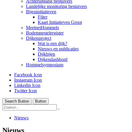
Achteruitgang bestuivers
Landelijke monitoring bestuivers
Bijeninitiatieven
Filter
Kaart Initiatieven Groot
MeetnetHommels
Bodemnestelregister
Dijkenproject
Wat is een dijk?
Nieuws en publicaties
Dijkbijen
Dijkendashbord
Hommelsymposium
Facebook Icon
Instagram Icon
Linkedin Icon
Twitter Icon
Search Button
Button
Nieuws
Nieuws