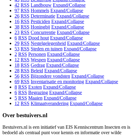
42
RSS
Landbouw
Expand/Collapse
97
RSS
Hommels
Expand/Collapse
26
RSS
Determinatie
Expand/Collapse
16
RSS
Pesticiden
Expand/Collapse
38
RSS
Honingbij
Expand/Collapse
23
RSS
Concurrentie
Expand/Collapse
6
RSS
Dood hout
Expand/Collapse
29
RSS
Nestelgelegenheid
Expand/Collapse
53
RSS
Steden en tuinen
Expand/Collapse
2
RSS
Personen
Expand/Collapse
12
RSS
Wespen
Expand/Collapse
18
RSS
Gedrag
Expand/Collapse
28
RSS
Beleid
Expand/Collapse
56
RSS
Bijzondere vondsten
Expand/Collapse
69
RSS
Inventarisatie en monitoring
Expand/Collapse
8
RSS
Exoten
Expand/Collapse
6
RSS
Begrazing
Expand/Collapse
5
RSS
Maaien
Expand/Collapse
12
RSS
Klimaatverandering
Expand/Collapse
Over bestuivers.nl
Bestuivers.nl is een initiatief van EIS Kenniscentrum Insecten en is
bedoeld als centraal punt voor kennis en informatie over wilde