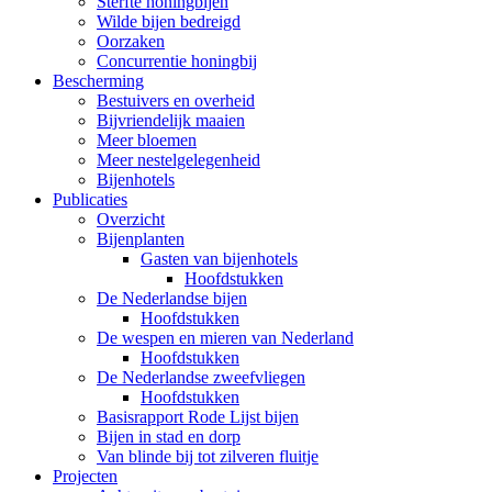
Sterfte honingbijen
Wilde bijen bedreigd
Oorzaken
Concurrentie honingbij
Bescherming
Bestuivers en overheid
Bijvriendelijk maaien
Meer bloemen
Meer nestelgelegenheid
Bijenhotels
Publicaties
Overzicht
Bijenplanten
Gasten van bijenhotels
Hoofdstukken
De Nederlandse bijen
Hoofdstukken
De wespen en mieren van Nederland
Hoofdstukken
De Nederlandse zweefvliegen
Hoofdstukken
Basisrapport Rode Lijst bijen
Bijen in stad en dorp
Van blinde bij tot zilveren fluitje
Projecten