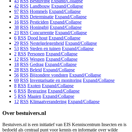
43
RSS
Bestuiving
Expand/Collapse
42
RSS
Landbouw
Expand/Collapse
97
RSS
Hommels
Expand/Collapse
26
RSS
Determinatie
Expand/Collapse
16
RSS
Pesticiden
Expand/Collapse
38
RSS
Honingbij
Expand/Collapse
23
RSS
Concurrentie
Expand/Collapse
6
RSS
Dood hout
Expand/Collapse
29
RSS
Nestelgelegenheid
Expand/Collapse
53
RSS
Steden en tuinen
Expand/Collapse
2
RSS
Personen
Expand/Collapse
12
RSS
Wespen
Expand/Collapse
18
RSS
Gedrag
Expand/Collapse
28
RSS
Beleid
Expand/Collapse
56
RSS
Bijzondere vondsten
Expand/Collapse
69
RSS
Inventarisatie en monitoring
Expand/Collapse
8
RSS
Exoten
Expand/Collapse
6
RSS
Begrazing
Expand/Collapse
5
RSS
Maaien
Expand/Collapse
12
RSS
Klimaatverandering
Expand/Collapse
Over bestuivers.nl
Bestuivers.nl is een initiatief van EIS Kenniscentrum Insecten en is
bedoeld als centraal punt voor kennis en informatie over wilde