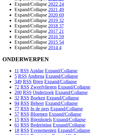
Expand/Collapse
2022
24
Expand/Collapse
2021
49
Expand/Collapse
2020
69
Expand/Collapse
2019
32
Expand/Collapse
2018
37
Expand/Collapse
2017
21
Expand/Collapse
2016
59
Expand/Collapse
2015
54
Expand/Collapse
2014
4
ONDERWERPEN
11
RSS
Apidae
Expand/Collapse
5
RSS
Andrena
Expand/Collapse
349
RSS
Bijen
Expand/Collapse
72
RSS
Zweefvliegen
Expand/Collapse
200
RSS
Onderzoek
Expand/Collapse
32
RSS
Boeken
Expand/Collapse
94
RSS
Beheer
Expand/Collapse
77
RSS
In de pers
Expand/Collapse
57
RSS
Bloemen
Expand/Collapse
15
RSS
Bijenhotels
Expand/Collapse
61
RSS
Bedreiging
Expand/Collapse
18
RSS
Evenementen
Expand/Collapse