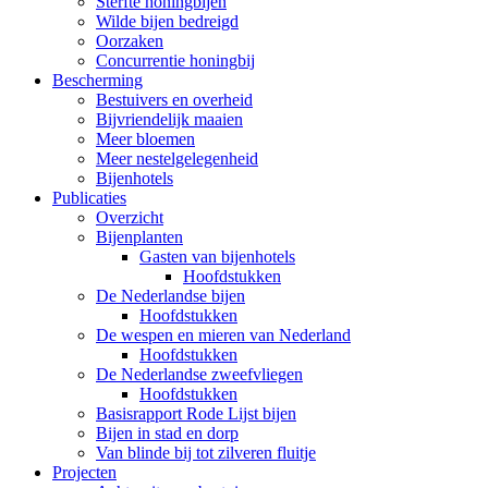
Sterfte honingbijen
Wilde bijen bedreigd
Oorzaken
Concurrentie honingbij
Bescherming
Bestuivers en overheid
Bijvriendelijk maaien
Meer bloemen
Meer nestelgelegenheid
Bijenhotels
Publicaties
Overzicht
Bijenplanten
Gasten van bijenhotels
Hoofdstukken
De Nederlandse bijen
Hoofdstukken
De wespen en mieren van Nederland
Hoofdstukken
De Nederlandse zweefvliegen
Hoofdstukken
Basisrapport Rode Lijst bijen
Bijen in stad en dorp
Van blinde bij tot zilveren fluitje
Projecten