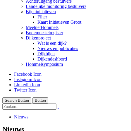
Achteruitgang bestuivers
Landelijke monitoring bestuivers
Bijeninitiatieven
Filter
Kaart Initiatieven Groot
MeetnetHommels
Bodemnestelregister
Dijkenproject
Wat is een dijk?
Nieuws en publicaties
Dijkbijen
Dijkendashbord
Hommelsymposium
Facebook Icon
Instagram Icon
Linkedin Icon
Twitter Icon
Search Button
Button
Nieuws
Nieuws