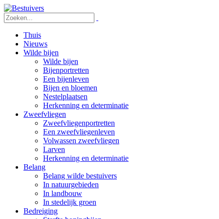
Thuis
Nieuws
Wilde bijen
Wilde bijen
Bijenportretten
Een bijenleven
Bijen en bloemen
Nestelplaatsen
Herkenning en determinatie
Zweefvliegen
Zweefvliegenportretten
Een zweefvliegenleven
Volwassen zweefvliegen
Larven
Herkenning en determinatie
Belang
Belang wilde bestuivers
In natuurgebieden
In landbouw
In stedelijk groen
Bedreiging