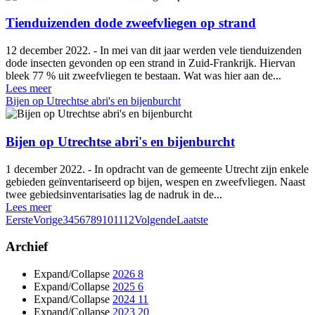
Tienduizenden dode zweefvliegen op strand
12 december 2022. - In mei van dit jaar werden vele tienduizenden
dode insecten gevonden op een strand in Zuid-Frankrijk. Hiervan
bleek 77 % uit zweefvliegen te bestaan. Wat was hier aan de...
Lees meer
Bijen op Utrechtse abri's en bijenburcht
Bijen op Utrechtse abri's en bijenburcht
1 december 2022. - In opdracht van de gemeente Utrecht zijn enkele
gebieden geïnventariseerd op bijen, wespen en zweefvliegen. Naast
twee gebiedsinventarisaties lag de nadruk in de...
Lees meer
Eerste
Vorige
3
4
5
6
7
8
9
10
11
12
Volgende
Laatste
Archief
Expand/Collapse
2026
8
Expand/Collapse
2025
6
Expand/Collapse
2024
11
Expand/Collapse
2023
20