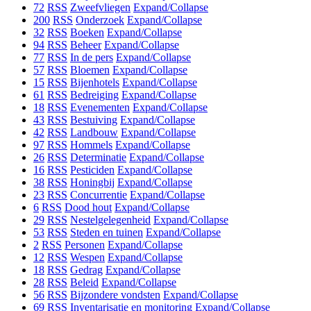
72
RSS
Zweefvliegen
Expand/Collapse
200
RSS
Onderzoek
Expand/Collapse
32
RSS
Boeken
Expand/Collapse
94
RSS
Beheer
Expand/Collapse
77
RSS
In de pers
Expand/Collapse
57
RSS
Bloemen
Expand/Collapse
15
RSS
Bijenhotels
Expand/Collapse
61
RSS
Bedreiging
Expand/Collapse
18
RSS
Evenementen
Expand/Collapse
43
RSS
Bestuiving
Expand/Collapse
42
RSS
Landbouw
Expand/Collapse
97
RSS
Hommels
Expand/Collapse
26
RSS
Determinatie
Expand/Collapse
16
RSS
Pesticiden
Expand/Collapse
38
RSS
Honingbij
Expand/Collapse
23
RSS
Concurrentie
Expand/Collapse
6
RSS
Dood hout
Expand/Collapse
29
RSS
Nestelgelegenheid
Expand/Collapse
53
RSS
Steden en tuinen
Expand/Collapse
2
RSS
Personen
Expand/Collapse
12
RSS
Wespen
Expand/Collapse
18
RSS
Gedrag
Expand/Collapse
28
RSS
Beleid
Expand/Collapse
56
RSS
Bijzondere vondsten
Expand/Collapse
69
RSS
Inventarisatie en monitoring
Expand/Collapse