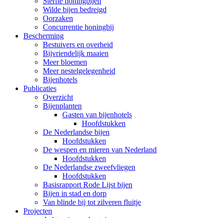
Sterfte honingbijen
Wilde bijen bedreigd
Oorzaken
Concurrentie honingbij
Bescherming
Bestuivers en overheid
Bijvriendelijk maaien
Meer bloemen
Meer nestelgelegenheid
Bijenhotels
Publicaties
Overzicht
Bijenplanten
Gasten van bijenhotels
Hoofdstukken
De Nederlandse bijen
Hoofdstukken
De wespen en mieren van Nederland
Hoofdstukken
De Nederlandse zweefvliegen
Hoofdstukken
Basisrapport Rode Lijst bijen
Bijen in stad en dorp
Van blinde bij tot zilveren fluitje
Projecten