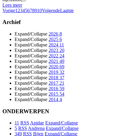
Lees meer
Vorige
1
2
3
4
5
6
7
8
9
10
Volgende
Laatste
Archief
Expand/Collapse
2026
8
Expand/Collapse
2025
6
Expand/Collapse
2024
11
Expand/Collapse
2023
20
Expand/Collapse
2022
24
Expand/Collapse
2021
49
Expand/Collapse
2020
69
Expand/Collapse
2019
32
Expand/Collapse
2018
37
Expand/Collapse
2017
21
Expand/Collapse
2016
59
Expand/Collapse
2015
54
Expand/Collapse
2014
4
ONDERWERPEN
11
RSS
Apidae
Expand/Collapse
5
RSS
Andrena
Expand/Collapse
349
RSS
Bijen
Expand/Collapse