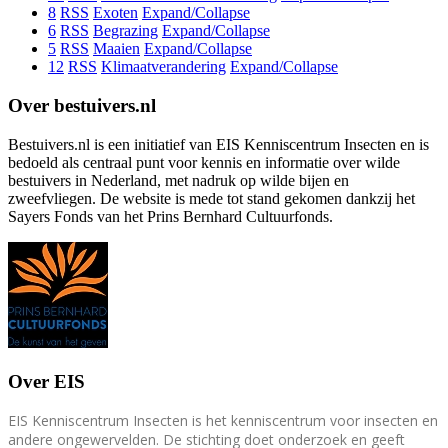
8
RSS
Exoten
Expand/Collapse
6
RSS
Begrazing
Expand/Collapse
5
RSS
Maaien
Expand/Collapse
12
RSS
Klimaatverandering
Expand/Collapse
Over bestuivers.nl
Bestuivers.nl is een initiatief van EIS Kenniscentrum Insecten en is
bedoeld als centraal punt voor kennis en informatie over wilde
bestuivers in Nederland, met nadruk op wilde bijen en
zweefvliegen. De website is mede tot stand gekomen dankzij het
Sayers Fonds van het Prins Bernhard Cultuurfonds.
Over EIS
EIS Kenniscentrum Insecten is het kenniscentrum voor insecten en
andere ongewervelden. De stichting doet onderzoek en geeft