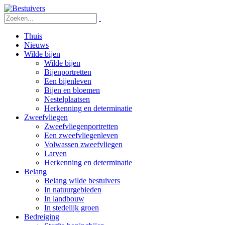
Thuis
Nieuws
Wilde bijen
Wilde bijen
Bijenportretten
Een bijenleven
Bijen en bloemen
Nestelplaatsen
Herkenning en determinatie
Zweefvliegen
Zweefvliegenportretten
Een zweefvliegenleven
Volwassen zweefvliegen
Larven
Herkenning en determinatie
Belang
Belang wilde bestuivers
In natuurgebieden
In landbouw
In stedelijk groen
Bedreiging