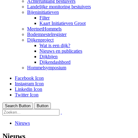
Achteruitgang bestuivers
Landelijke monitoring bestuivers
Bijeninitiatieven
Filter
Kaart Initiatieven Groot
MeetnetHommels
Bodemnestelregister
Dijkenproject
Wat is een dijk?
Nieuws en publicaties
Dijkbijen
Dijkendashbord
Hommelsymposium
Facebook Icon
Instagram Icon
Linkedin Icon
Twitter Icon
Search Button
Button
Nieuws
Nieuws