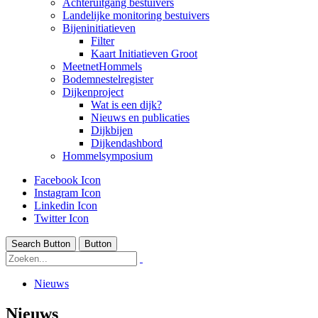
Achteruitgang bestuivers
Landelijke monitoring bestuivers
Bijeninitiatieven
Filter
Kaart Initiatieven Groot
MeetnetHommels
Bodemnestelregister
Dijkenproject
Wat is een dijk?
Nieuws en publicaties
Dijkbijen
Dijkendashbord
Hommelsymposium
Facebook Icon
Instagram Icon
Linkedin Icon
Twitter Icon
Search Button
Button
Nieuws
Nieuws