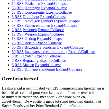
16
RSS
Pesticiden
Expand/Collapse
38
RSS
Honingbij
Expand/Collapse
23
RSS
Concurrentie
Expand/Collapse
6
RSS
Dood hout
Expand/Collapse
29
RSS
Nestelgelegenheid
Expand/Collapse
53
RSS
Steden en tuinen
Expand/Collapse
2
RSS
Personen
Expand/Collapse
12
RSS
Wespen
Expand/Collapse
18
RSS
Gedrag
Expand/Collapse
28
RSS
Beleid
Expand/Collapse
56
RSS
Bijzondere vondsten
Expand/Collapse
69
RSS
Inventarisatie en monitoring
Expand/Collapse
8
RSS
Exoten
Expand/Collapse
6
RSS
Begrazing
Expand/Collapse
5
RSS
Maaien
Expand/Collapse
12
RSS
Klimaatverandering
Expand/Collapse
Over bestuivers.nl
Bestuivers.nl is een initiatief van EIS Kenniscentrum Insecten en is
bedoeld als centraal punt voor kennis en informatie over wilde
bestuivers in Nederland, met nadruk op wilde bijen en
zweefvliegen. De website is mede tot stand gekomen dankzij het
Sayers Fonds van het Prins Bernhard Cultuurfonds.