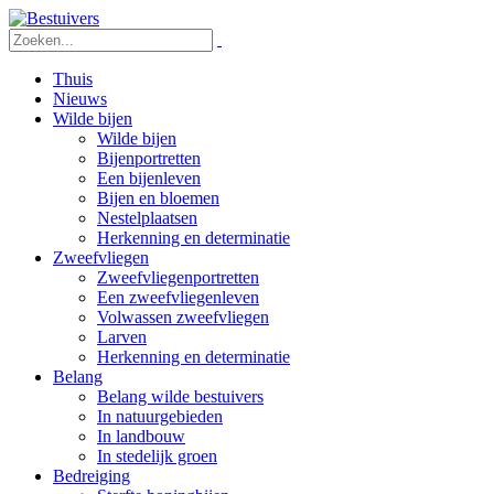
Thuis
Nieuws
Wilde bijen
Wilde bijen
Bijenportretten
Een bijenleven
Bijen en bloemen
Nestelplaatsen
Herkenning en determinatie
Zweefvliegen
Zweefvliegenportretten
Een zweefvliegenleven
Volwassen zweefvliegen
Larven
Herkenning en determinatie
Belang
Belang wilde bestuivers
In natuurgebieden
In landbouw
In stedelijk groen
Bedreiging