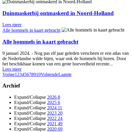
Duinmaskerbij ontmaskerd in Noord-Holland
Lees meer
Alle hommels in kaart gebracht
Alle hommels in kaart gebracht
9 januari 2024. - Nog pas elf jaar geleden verscheen er een atlas van
de Nederlandse wilde bijen, waar ook de hommels bij horen. Door
het beschikbaar komen van een grote hoeveelheid recente...
Lees meer
Vorige
1
2
3
4
5
6
7
8
9
10
Volgende
Laatste
Archief
Expand/Collapse
2026
8
Expand/Collapse
2025
6
Expand/Collapse
2024
11
Expand/Collapse
2023
20
Expand/Collapse
2022
24
Expand/Collapse
2021
49
Expand/Collapse
2020
69