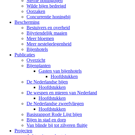
Sterfte honingbijen
Wilde bijen bedreigd
Oorzaken
Concurrentie honingbij
Bescherming
Bestuivers en overheid
Bijvriendelijk maaien
Meer bloemen
Meer nestelgelegenheid
Bijenhotels
Publicaties
Overzicht
Bijenplanten
Gasten van bijenhotels
Hoofdstukken
De Nederlandse bijen
Hoofdstukken
De wespen en mieren van Nederland
Hoofdstukken
De Nederlandse zweefvliegen
Hoofdstukken
Basisrapport Rode Lijst bijen
Bijen in stad en dorp
Van blinde bij tot zilveren fluitje
Projecten