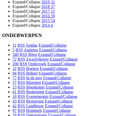
Expand/Collapse
2019
32
Expand/Collapse
2018
37
Expand/Collapse
2017
21
Expand/Collapse
2016
59
Expand/Collapse
2015
54
Expand/Collapse
2014
4
ONDERWERPEN
11
RSS
Apidae
Expand/Collapse
5
RSS
Andrena
Expand/Collapse
349
RSS
Bijen
Expand/Collapse
72
RSS
Zweefvliegen
Expand/Collapse
200
RSS
Onderzoek
Expand/Collapse
32
RSS
Boeken
Expand/Collapse
94
RSS
Beheer
Expand/Collapse
77
RSS
In de pers
Expand/Collapse
57
RSS
Bloemen
Expand/Collapse
15
RSS
Bijenhotels
Expand/Collapse
61
RSS
Bedreiging
Expand/Collapse
18
RSS
Evenementen
Expand/Collapse
43
RSS
Bestuiving
Expand/Collapse
42
RSS
Landbouw
Expand/Collapse
97
RSS
Hommels
Expand/Collapse
26
RSS
Determinatie
Expand/Collapse