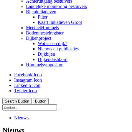
Achteruitgang bestuivers
Landelijke monitoring bestuivers
Bijeninitiatieven
Filter
Kaart Initiatieven Groot
MeetnetHommels
Bodemnestelregister
Dijkenproject
Wat is een dijk?
Nieuws en publicaties
Dijkbijen
Dijkendashbord
Hommelsymposium
Facebook Icon
Instagram Icon
Linkedin Icon
Twitter Icon
Search Button
Button
Nieuws
Nieuws