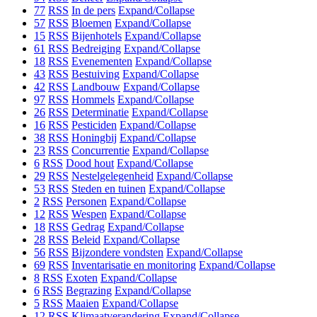
77
RSS
In de pers
Expand/Collapse
57
RSS
Bloemen
Expand/Collapse
15
RSS
Bijenhotels
Expand/Collapse
61
RSS
Bedreiging
Expand/Collapse
18
RSS
Evenementen
Expand/Collapse
43
RSS
Bestuiving
Expand/Collapse
42
RSS
Landbouw
Expand/Collapse
97
RSS
Hommels
Expand/Collapse
26
RSS
Determinatie
Expand/Collapse
16
RSS
Pesticiden
Expand/Collapse
38
RSS
Honingbij
Expand/Collapse
23
RSS
Concurrentie
Expand/Collapse
6
RSS
Dood hout
Expand/Collapse
29
RSS
Nestelgelegenheid
Expand/Collapse
53
RSS
Steden en tuinen
Expand/Collapse
2
RSS
Personen
Expand/Collapse
12
RSS
Wespen
Expand/Collapse
18
RSS
Gedrag
Expand/Collapse
28
RSS
Beleid
Expand/Collapse
56
RSS
Bijzondere vondsten
Expand/Collapse
69
RSS
Inventarisatie en monitoring
Expand/Collapse
8
RSS
Exoten
Expand/Collapse
6
RSS
Begrazing
Expand/Collapse
5
RSS
Maaien
Expand/Collapse
12
RSS
Klimaatverandering
Expand/Collapse