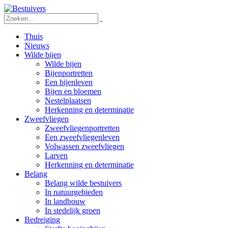
Thuis
Nieuws
Wilde bijen
Wilde bijen
Bijenportretten
Een bijenleven
Bijen en bloemen
Nestelplaatsen
Herkenning en determinatie
Zweefvliegen
Zweefvliegenportretten
Een zweefvliegenleven
Volwassen zweefvliegen
Larven
Herkenning en determinatie
Belang
Belang wilde bestuivers
In natuurgebieden
In landbouw
In stedelijk groen
Bedreiging