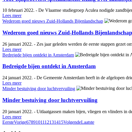
10 februari 2022. - De Vlaamse studiegroep Aculea nodigde zandbijen
Lees meer
Wederom goed nieuws Zuid-Hollands Bijenlandschap
Wederom goed nieuws Zuid-Hollands Bijenlandscha
26 januari 2022. - Zes jaar geleden werden de eerste stappen gezet o
Lees meer
Bedreigde bijen ontdekt in Amsterdam
Bedreigde bijen ontdekt in Amsterdam
24 januari 2022. - De Gemeente Amsterdam heeft in de afgelopen drie
Lees meer
Minder bestuiving door luchtvervuiling
Minder bestuiving door luchtvervuiling
20 januari 2022. - Uitlaatgassen maken bijen, vliegen en vlinders in d
Lees meer
Eerste
Vorige
6
7
8
9
10
11
12
13
14
15
Volgende
Laatste