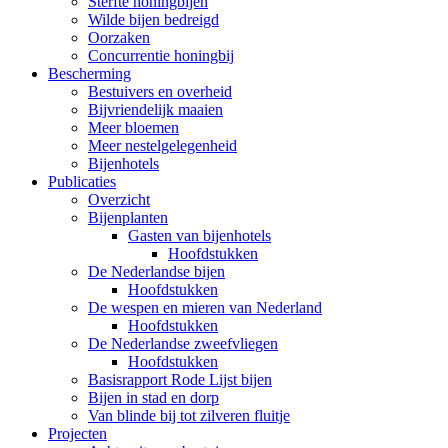
Sterfte honingbijen
Wilde bijen bedreigd
Oorzaken
Concurrentie honingbij
Bescherming
Bestuivers en overheid
Bijvriendelijk maaien
Meer bloemen
Meer nestelgelegenheid
Bijenhotels
Publicaties
Overzicht
Bijenplanten
Gasten van bijenhotels
Hoofdstukken
De Nederlandse bijen
Hoofdstukken
De wespen en mieren van Nederland
Hoofdstukken
De Nederlandse zweefvliegen
Hoofdstukken
Basisrapport Rode Lijst bijen
Bijen in stad en dorp
Van blinde bij tot zilveren fluitje
Projecten