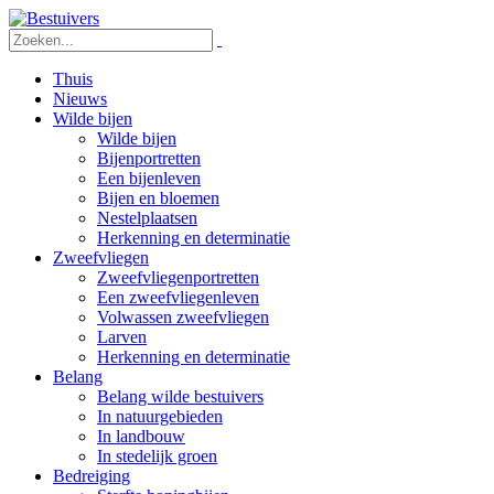
Thuis
Nieuws
Wilde bijen
Wilde bijen
Bijenportretten
Een bijenleven
Bijen en bloemen
Nestelplaatsen
Herkenning en determinatie
Zweefvliegen
Zweefvliegenportretten
Een zweefvliegenleven
Volwassen zweefvliegen
Larven
Herkenning en determinatie
Belang
Belang wilde bestuivers
In natuurgebieden
In landbouw
In stedelijk groen
Bedreiging