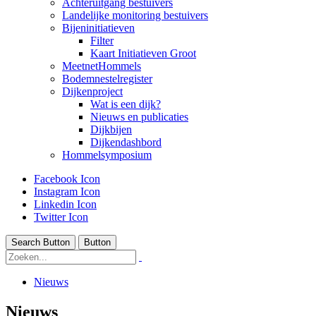
Achteruitgang bestuivers
Landelijke monitoring bestuivers
Bijeninitiatieven
Filter
Kaart Initiatieven Groot
MeetnetHommels
Bodemnestelregister
Dijkenproject
Wat is een dijk?
Nieuws en publicaties
Dijkbijen
Dijkendashbord
Hommelsymposium
Facebook Icon
Instagram Icon
Linkedin Icon
Twitter Icon
Search Button
Button
Nieuws
Nieuws