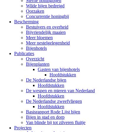
Sterfte honingbijen
Wilde bijen bedreigd
Oorzaken
Concurrentie honingbij
Bescherming
Bestuivers en overheid
Bijvriendelijk maaien
Meer bloemen
Meer nestelgelegenheid
Bijenhotels
Publicaties
Overzicht
Bijenplanten
Gasten van bijenhotels
Hoofdstukken
De Nederlandse bijen
Hoofdstukken
De wespen en mieren van Nederland
Hoofdstukken
De Nederlandse zweefvliegen
Hoofdstukken
Basisrapport Rode Lijst bijen
Bijen in stad en dorp
Van blinde bij tot zilveren fluitje
Projecten