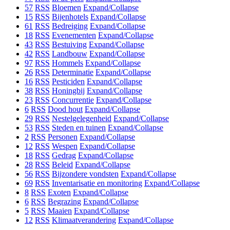
57
RSS
Bloemen
Expand/Collapse
15
RSS
Bijenhotels
Expand/Collapse
61
RSS
Bedreiging
Expand/Collapse
18
RSS
Evenementen
Expand/Collapse
43
RSS
Bestuiving
Expand/Collapse
42
RSS
Landbouw
Expand/Collapse
97
RSS
Hommels
Expand/Collapse
26
RSS
Determinatie
Expand/Collapse
16
RSS
Pesticiden
Expand/Collapse
38
RSS
Honingbij
Expand/Collapse
23
RSS
Concurrentie
Expand/Collapse
6
RSS
Dood hout
Expand/Collapse
29
RSS
Nestelgelegenheid
Expand/Collapse
53
RSS
Steden en tuinen
Expand/Collapse
2
RSS
Personen
Expand/Collapse
12
RSS
Wespen
Expand/Collapse
18
RSS
Gedrag
Expand/Collapse
28
RSS
Beleid
Expand/Collapse
56
RSS
Bijzondere vondsten
Expand/Collapse
69
RSS
Inventarisatie en monitoring
Expand/Collapse
8
RSS
Exoten
Expand/Collapse
6
RSS
Begrazing
Expand/Collapse
5
RSS
Maaien
Expand/Collapse
12
RSS
Klimaatverandering
Expand/Collapse