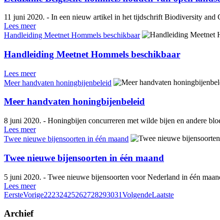
11 juni 2020. - In een nieuw artikel in het tijdschrift Biodiversity 
Lees meer
Handleiding Meetnet Hommels beschikbaar
Handleiding Meetnet Hommels beschikbaar
Lees meer
Meer handvaten honingbijenbeleid
Meer handvaten honingbijenbeleid
8 juni 2020. - Honingbijen concurreren met wilde bijen en andere bl
Lees meer
Twee nieuwe bijensoorten in één maand
Twee nieuwe bijensoorten in één maand
5 juni 2020. - Twee nieuwe bijensoorten voor Nederland in één maand
Lees meer
Eerste
Vorige
22
23
24
25
26
27
28
29
30
31
Volgende
Laatste
Archief