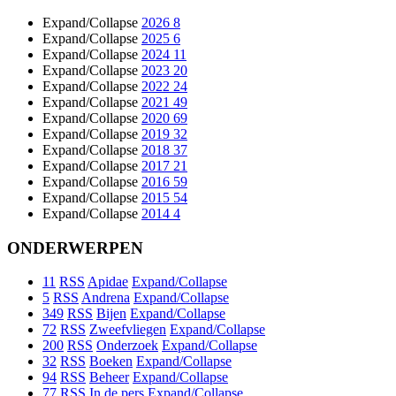
Expand/Collapse
2026
8
Expand/Collapse
2025
6
Expand/Collapse
2024
11
Expand/Collapse
2023
20
Expand/Collapse
2022
24
Expand/Collapse
2021
49
Expand/Collapse
2020
69
Expand/Collapse
2019
32
Expand/Collapse
2018
37
Expand/Collapse
2017
21
Expand/Collapse
2016
59
Expand/Collapse
2015
54
Expand/Collapse
2014
4
ONDERWERPEN
11
RSS
Apidae
Expand/Collapse
5
RSS
Andrena
Expand/Collapse
349
RSS
Bijen
Expand/Collapse
72
RSS
Zweefvliegen
Expand/Collapse
200
RSS
Onderzoek
Expand/Collapse
32
RSS
Boeken
Expand/Collapse
94
RSS
Beheer
Expand/Collapse
77
RSS
In de pers
Expand/Collapse